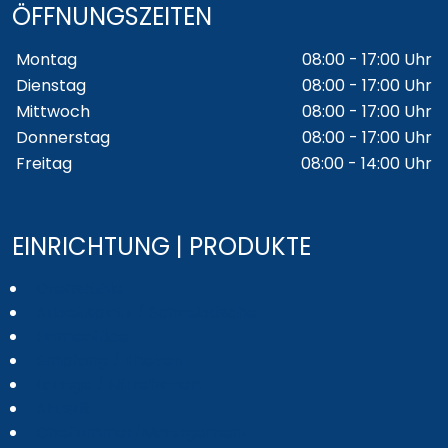
ÖFFNUNGSZEITEN
Wochentage / Monate
Öffnungszeiten / Hinweise
Montag
08:00 - 17:00 Uhr
Dienstag
08:00 - 17:00 Uhr
Mittwoch
08:00 - 17:00 Uhr
Donnerstag
08:00 - 17:00 Uhr
Freitag
08:00 - 14:00 Uhr
EINRICHTUNG | PRODUKTE
Drehstühle
Arbeitsplatz / Schreibtische
Homeoffice
Empfang / Theken
Lounge / Mittelzonen
Akustik
Chefzimmer/Management