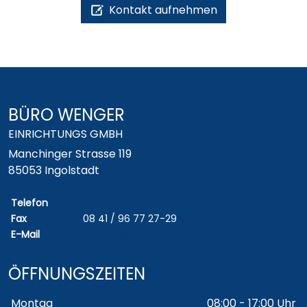
Kontakt aufnehmen
BÜRO WENGER
EINRICHTUNGS GMBH
Manchinger Strasse 119
85053 Ingolstadt
Telefon
08 41 / 96 77 27-0
Fax
08 41 / 96 77 27-29
E-Mail
moebel@buerowenger.de
ÖFFNUNGSZEITEN
Wochentage / Monate
Öffnungszeiten / Hinweise
Montag
08:00 - 17:00 Uhr