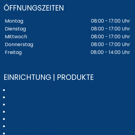
ÖFFNUNGSZEITEN
Wochentage / Monate
Öffnungszeiten / Hinweise
Montag
08:00 - 17:00 Uhr
Dienstag
08:00 - 17:00 Uhr
Mittwoch
08:00 - 17:00 Uhr
Donnerstag
08:00 - 17:00 Uhr
Freitag
08:00 - 14:00 Uhr
EINRICHTUNG | PRODUKTE
Drehstühle
Arbeitsplatz / Schreibtische
Homeoffice
Empfang / Theken
Lounge / Mittelzonen
Akustik
Chefzimmer/Management