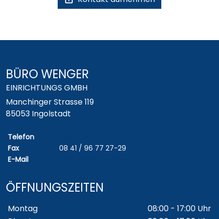
BÜRO WENGER
EINRICHTUNGS GMBH
Manchinger Strasse 119
85053 Ingolstadt
Telefon
08 41 / 96 77 27-0
Fax
08 41 / 96 77 27-29
E-Mail
moebel@buerowenger.de
ÖFFNUNGSZEITEN
Wochentage / Monate
Öffnungszeiten / Hinweise
Montag
08:00 - 17:00 Uhr