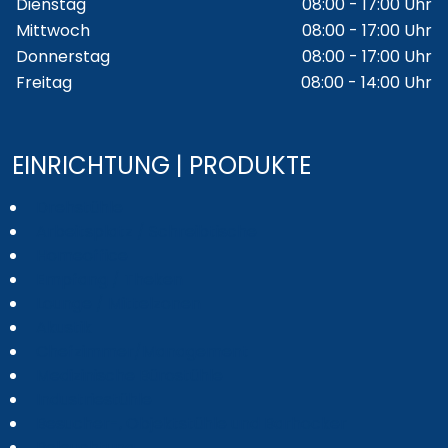
Dienstag
08:00 - 17:00 Uhr
Mittwoch
08:00 - 17:00 Uhr
Donnerstag
08:00 - 17:00 Uhr
Freitag
08:00 - 14:00 Uhr
EINRICHTUNG | PRODUKTE
Drehstühle
Arbeitsplatz / Schreibtische
Homeoffice
Empfang / Theken
Lounge / Mittelzonen
Akustik
Chefzimmer/Management
Medizinische Bürostühle
Industriestühle
Besucher-, Objektstühle und Barhocker
Beleuchtung